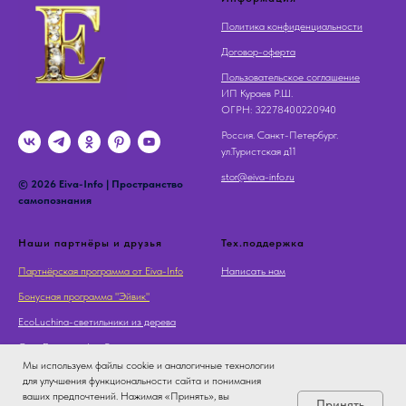
Политика конфиденциальности
Договор-оферта
Пользовательское соглашение
ИП Кураев Р.Ш.
OГРН: 32278400220940
Россия. Санкт-Петербург.
ул.Туристская д11
stor@eiva-info.ru
© 2026 Eiva-Info | Пространство
самопознания
Наши партнёры и друзья
Тех.поддержка
Партнёрская программа от Eiva-Info
Написать нам
Бонусная программа "Эйвик"
EcoLuchina-светильники из дерева
Суть Дерева - Арт Галерея
Мы используем файлы cookie и аналогичные технологии
для улучшения функциональности сайта и понимания
ваших предпочтений. Нажимая «Принять», вы
Принять