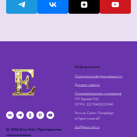
Информация
Политика конфиденциальности
Договор-оферта
Пользовательское соглашение
ИП Кураев Р.Ш.
OГРН: 32278400220940
Россия. Санкт-Петербург.
ул.Туристская д11
stor@eiva-info.ru
© 2026 Eiva-Info | Пространство
самопознания