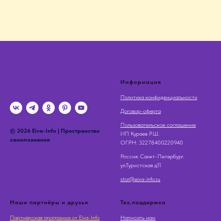
Информация
Политика конфиденциальности
Договор-оферта
Пользовательское соглашение
© 2026 Eiva-Info | Пространство
ИП Кураев Р.Ш.
самопознания
OГРН: 32278400220940
Россия. Санкт-Петербург.
ул.Туристская д11
stor@eiva-info.ru
Наши партнёры и друзья
Тех.поддержка
Партнёрская программа от Eiva-Info
Написать нам