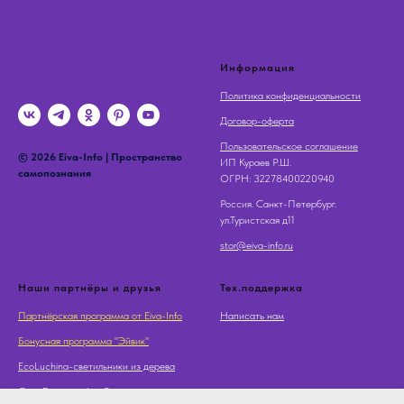
Информация
Политика конфиденциальности
Договор-оферта
Пользовательское соглашение
© 2026 Eiva-Info | Пространство
ИП Кураев Р.Ш.
самопознания
OГРН: 32278400220940
Россия. Санкт-Петербург.
ул.Туристская д11
stor@eiva-info.ru
Наши партнёры и друзья
Тех.поддержка
Партнёрская программа от Eiva-Info
Написать нам
Бонусная программа "Эйвик"
EcoLuchina-светильники из дерева
Суть Дерева - Арт Галерея